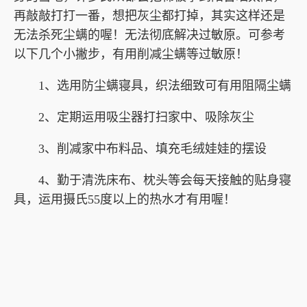
再敲敲打打一番，想把灰尘都打掉，其实这样还是
无法杀死尘螨的喔！无法彻底解决过敏原。可参考
以下几个小撇步，有用削减尘螨等过敏原！
1、选用防尘螨寝具，织法细致可有用阻隔尘螨
2、定期运用吸尘器打扫家中、吸除灰尘
3、削减家中布料品、填充毛绒娃娃的摆设
4、勤于清洗床布、枕头等会每天接触的贴身寝
具，运用摄氏55度以上的热水才有用喔！