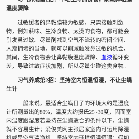
温度骤降
过敏缓者的鼻黏膜较为敏感，只需接触刺激
物，例如菸味、生冷食物、太烫的食物，都可能会
引发鼻过敏。尽量削减到空气不流转的密闭空间、
人潮拥堵的当地，就可以削减触发鼻过敏的机会。
其间，生冷食物会让鼻黏膜温度骤降、
血液
循环变
差，导致过敏症状加剧，所以尽量少碰这类食物。
习气养成第2招：坚持室内恒温恒湿，不让尘螨
生计
一般来说，最适合尘螨日子的环境大约是湿度
计所测量出的80%，温度大约摄氏25~30度，因而室
内温度跟湿度若坚持在尘螨适合的条件以下，尘螨
就不容易生计；爱俊美网主张居家室内可运用除湿
机或是空气清净机，坚持室内环境恒温恒湿；假如