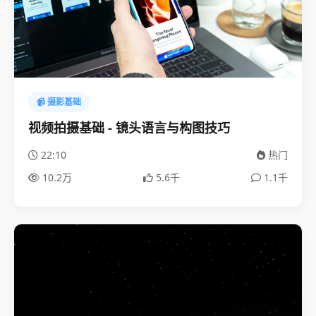
📹 摄影基础
视频拍摄基础 - 镜头语言与构图技巧
22:10
热门
10.2万
5.6千
1.1千