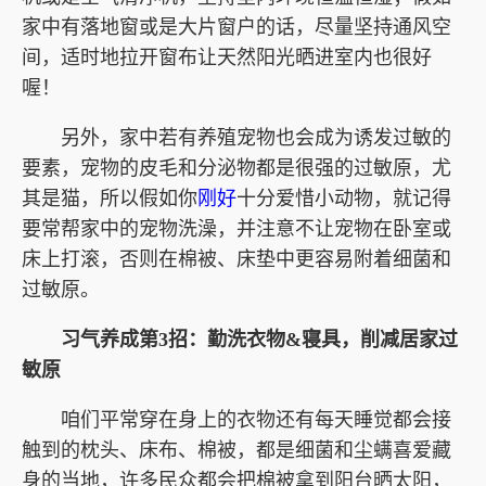
家中有落地窗或是大片窗户的话，尽量坚持通风空
间，适时地拉开窗布让天然阳光晒进室内也很好
喔！
另外，家中若有养殖宠物也会成为诱发过敏的
要素，宠物的皮毛和分泌物都是很强的过敏原，尤
其是猫，所以假如你
刚好
十分爱惜小动物，就记得
要常帮家中的宠物洗澡，并注意不让宠物在卧室或
床上打滚，否则在棉被、床垫中更容易附着细菌和
过敏原。
习气养成第3招：勤洗衣物&寝具，削减居家过
敏原
咱们平常穿在身上的衣物还有每天睡觉都会接
触到的枕头、床布、棉被，都是细菌和尘螨喜爱藏
身的当地，许多民众都会把棉被拿到阳台晒太阳，