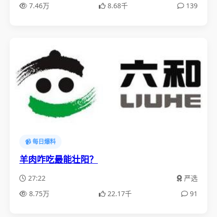
7.46万
8.68千
139
📹 每日爆料
羊肉咋吃最能壮阳？
27:22
严选
8.75万
22.17千
91