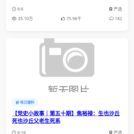
6:6
严选
35.10万
75.96千
182
📹 每日爆料
【党史小故事｜第五十期】焦裕禄：生也沙丘
死也沙丘父老生死系
6:16
严选