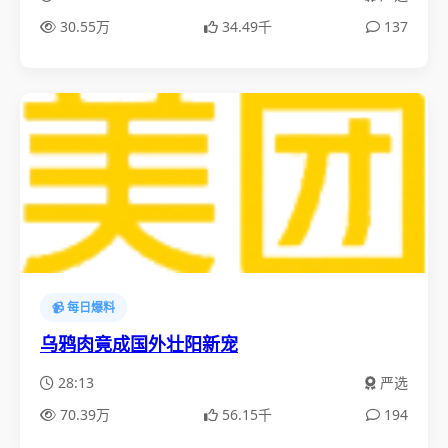
30.55万
34.49千
137
📹 每日爆料
乌鸦肉竟成国外壮阳新宠
28:13
严选
70.39万
56.15千
194