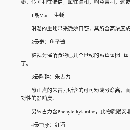
枣，传闻利性催情，赋性温和，喻意吉利，这或
1最Man：生蚝
滑溜的生蚝带来微妙口感，其所含高浓度成分的锌，
2最豪：鱼子酱
被视为催情食物已几个世纪的鲟鱼鱼卵--鱼
了。
3最陶醉：朱古力
愈正点的朱古力所含的可可粉成分愈高，而可
对性的影响度。
另朱古力含Phenylethylamine，此
4最High：红酒