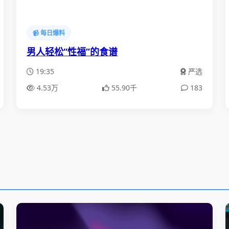
📹 每日爆料
男人轻松“性福”的食谱
19:35
严选
4.53万
55.90千
183