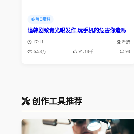
📹 每日爆料
追韩剧致青光眼发作 玩手机的危害你造吗
17:11
严选
6.53万
91.13千
93
创作工具推荐