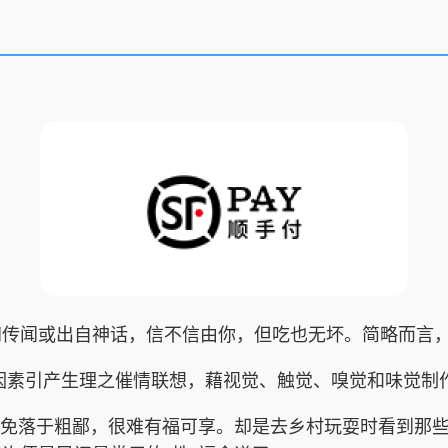
间传闻或出自神话，信不信由你，但吃也无坏。简略而言
素引产生理之催情联想，藉视觉、触觉、嗅觉和味觉制
免落于粗鄙，很难有福可享。却是去乡村玩耍时看到那些