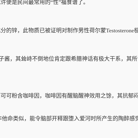
许便是民间最常用的“性”福食谱了。
此物质已被证明对制作男性荷尔蒙Testosterone
子酱，其耸峙不倒地位肯定跟希腊神话有极大干系，其所
可粉含咖啡因，咖啡因有醒脑醒神效用之馀，其抗郁闷功
物质跟安非他命类似，能令脑部开释跟堕入爱河时所产生的陶醉感