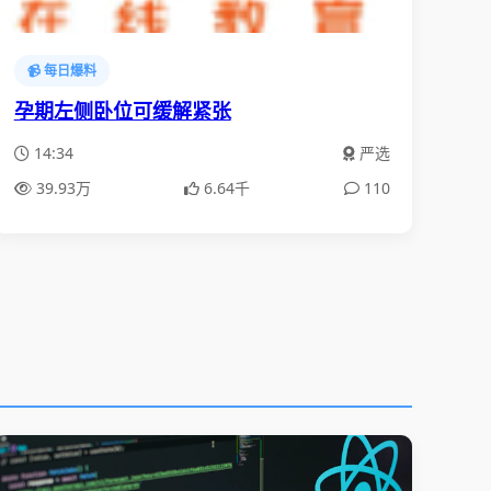
📹 每日爆料
孕期左侧卧位可缓解紧张
14:34
严选
39.93万
6.64千
110