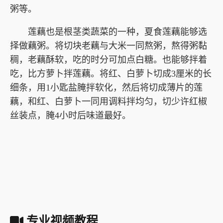
粥等。
莲藕也是根茎类蔬菜的一种，夏食莲藕能够选
择做藕粥。将切块老藕与大米一同熬粥，熬得粥黏
稠，老藕酥软，吃的时分可加点白糖。也能够拌着
吃，比方萝卜拌莲藕。将红、白萝卜切成3厘米的长
细条，用1小匙盐腌拌软化，然后将切成薄片的莲
藕，和红、白萝卜一同用调料拌均匀，切少许红椒
丝装点，腌4小时后味道最好。
专业视频教程