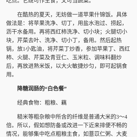
吃点。它既可作主食，又可当蔬菜。
在酷热的夏天，无妨做一道苹果什锦饭。具体
做法是：将苹果洗净、切丁，用盐水泡过、捞起，
沥干水备用。再将西红柿洗净、切小块；火腿切小
块，芹菜去叶、洗净、切小丁，备用。然后起热
锅，放1小匙油，将芹菜丁炒香，参加苹果丁、西红
柿、火腿、芹菜及青豆仁、玉米粒、调味料翻炒
后，再放进熟米饭，以大火敏捷炒匀，即可起锅食
用。
降糖润肠的“白色餐”
经典食物：粗粮、藕
糙米等粗杂粮中所含的纤维是普通大米的3～4
倍。所以，假如想防备或改进一下近来排便不畅的
情况，能够集中吃点粗粮主食，如薏苡仁粥、大麦