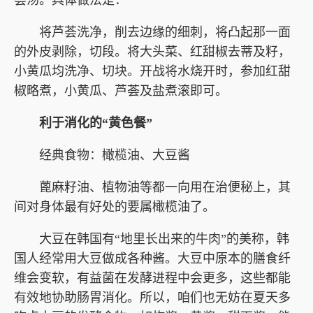
荟汤。具体做法是：
将芦荟洗净，削去边缘的细刺，将凸起那一面
的外皮剥除，切段。将大头菜、红甜椒去蒂及籽，
小黄瓜均洗净、切块。开战将水烧开时，参加红甜
椒略煮，小黄瓜、芦荟及盐煮滚即可。
利于消化的“黄色餐”
经典食物：橄榄油、大豆酱
蓖麻籽油、植物油等都一向用在治便秘上，其
间对身体最有好处的要属橄榄油了。
大豆在韩国有“地里长出来的牛肉”的美称，韩
国人经常用大豆做成各种酱。大豆中原本的膳食纤
维会变软，有益菌在发酵进程中会更多，这些都能
有效地协助肠胃消化。所以，咱们也无妨在夏天多