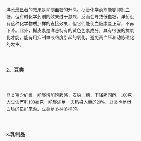
洋葱最显著的效果是抑制血糖的升高。尽管化学药剂能够抑制血
糖，但有时化学药剂的效果过于激烈，反而会导致低血糖。洋葱没
有这种化学物质那样的直接效果，但它们能使血糖康复正常，不再
下降。此外，槲皮素是洋葱特有的黄色色素成分，具有很强的抗氧
化才能，能有用抑制血液粘度引起的氧化，避免高血压和动脉硬化
的发生。
2、豆类
豆类富含纤维，能够增加饱腹感，安稳血糖，下降胆固醇。100克
大豆含有钙190毫克，能够满足一天钙摄入量的20%。豆类也是蛋
白质的良好来源。豆类是多种多样的。
3.乳制品