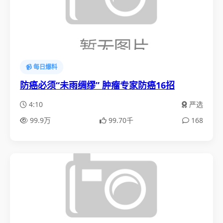
📹 每日爆料
防癌必须“未雨绸缪” 肿瘤专家防癌16招
4:10
严选
99.9万
99.70千
168