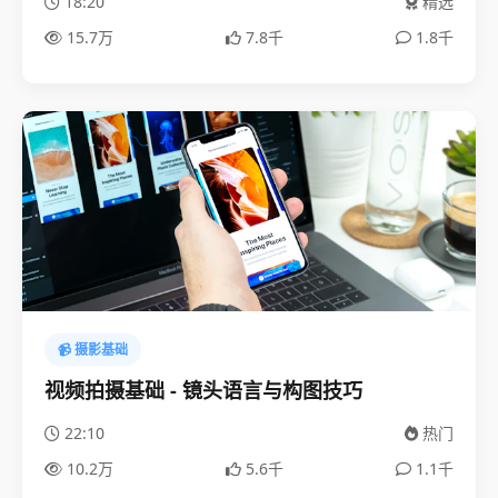
18:20
精选
15.7万
7.8千
1.8千
📹 摄影基础
视频拍摄基础 - 镜头语言与构图技巧
22:10
热门
10.2万
5.6千
1.1千